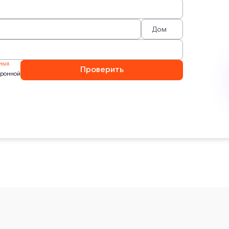
ных
Проверить
тронной