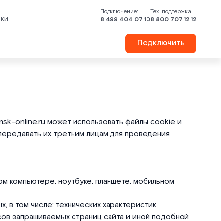
Подключение:
Тех. поддержка:
шки
8 499 404 07 10
8 800 707 12 12
Подключить
msk-online.ru может использовать файлы cookie и
 передавать их третьим лицам для проведения
м компьютере, ноутбуке, планшете, мобильном
, в том числе: технических характеристик
есов запрашиваемых страниц сайта и иной подобной