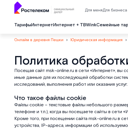
Для меня
Для бизнеса
Тарифы
Интернет
Интернет + ТВ
Wink
Семейные та
Онлайм в деревня Пешки
›
Юридическая информация
›
Согласие
Политика обработк
Посещая сайт msk-online.ru в сети «Интернет», вы с
иные данные для их последующей обработки системам
исследований, выполнения работ или оказания услуг.
Что такое файлы cookie
Файлы cookie – текстовые файлы небольшого размер
телефоне и т.п.), когда вы посещаете сайты в сети «
Кроме того, при посещении сайта msk-online.ru в с
устройства, IP-адреса, информации об используемо