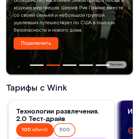
Большинство населения Земли превратилось в
ходячих мертвецов. Шериф Рик Граймс вместе
со своей семьёй и небольшой группой
уцелевших путешествует по США в поисках
безопасности и нового дома.
Подключить
Реклама
Тарифы с Wink
Технологии развлечения
Технологии развлечения.
Игро
Игр
Игр
2.0
2.0 Тест‑драйв
домашний интернет
дом
до
д
100
мбит/с
500
100
1
8
мбит/с