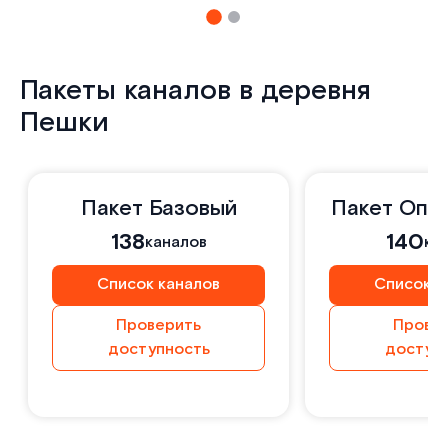
Пакеты каналов в деревня
Пешки
Пакет Базовый
Пакет Опт
138
140
каналов
ка
Список каналов
Список к
Проверить
Прове
доступность
доступ