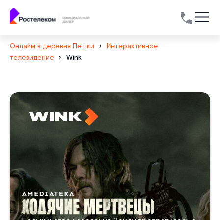
Онлайм в деревня Пешки
›
Интерактивное
телевидение
›
Wink