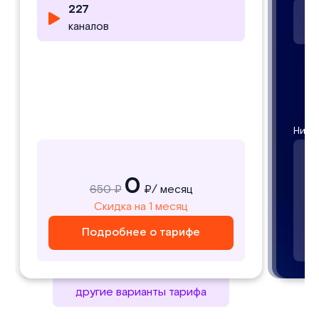
227
227
25000
каналов
каналов
фильмов
Низкий
Низки
Низк
0
650 ₽
₽/ месяц
650
Скидка на 1 месяц
₽/ месяц
Подробнее о тарифе
Подробнее о тарифе
другие варианты тарифа