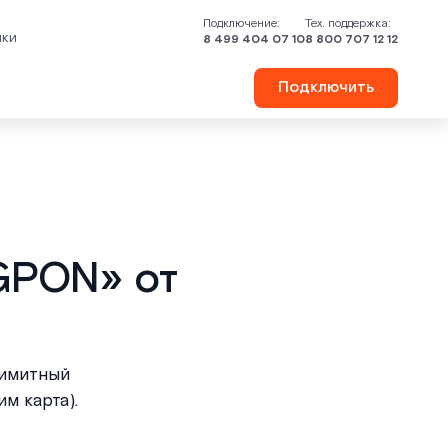
Подключение:
Тех. поддержка:
шки
8 499 404 07 10
8 800 707 12 12
Подключить
GPON» от
лимитный
м карта).